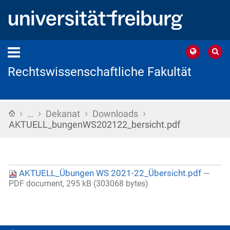
Rechtswissenschaftliche Fakultät
›
›
›
›
Startseite
…
Dekanat
Downloads
AKTUELL_bungenWS202122_bersicht.pdf
AKTUELL_Übungen WS 2021-22_Übersicht.pdf
—
PDF document, 295 kB (303068 bytes)