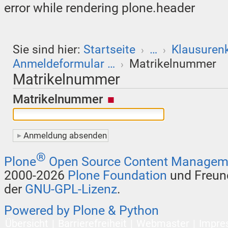
error while rendering plone.header
Sie sind hier:
Startseite
…
Klausurenk
›
›
Anmeldeformular …
Matrikelnummer
›
Matrikelnummer
Matrikelnummer
®
Plone
Open Source Content Managem
2000-2026
Plone Foundation
und Freund
der
GNU-GPL-Lizenz
.
Powered by Plone & Python
Übersicht
Barrierefreiheit
Webmaster
Impre