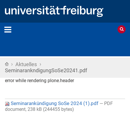
›
›
Startseite
Aktuelles
SeminarankndigungSoSe20241.pdf
error while rendering plone.header
Seminarankündigung SoSe 2024 (1).pdf
— PDF
document, 238 kB (244455 bytes)