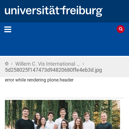
›
›
Startseite
Willem C. Vis International …
5d258025f147473d94820680ffe4eb3d.jpg
error while rendering plone.header