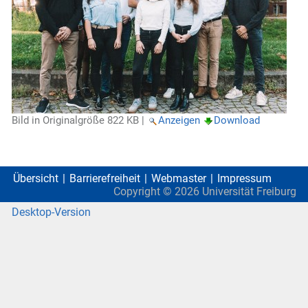
Bild in Originalgröße
822 KB
|
Anzeigen
Download
Übersicht
Barrierefreiheit
Webmaster
Impressum
Copyright ©
2026
Universität Freiburg
Desktop-Version