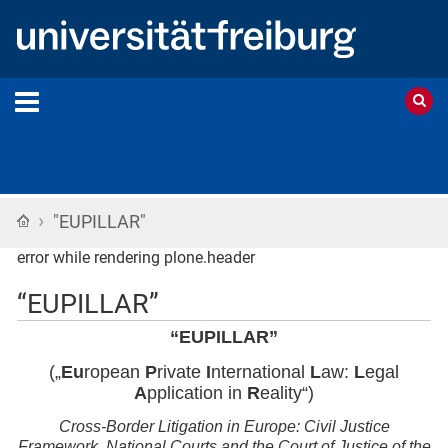
›
Startseite
"EUPILLAR"
error while rendering plone.header
“EUPILLAR”
“EUPILLAR”
(„
Eu
ropean
P
rivate
I
nternational
L
aw:
L
egal
A
pplication in
R
eality“)
Cross-Border Litigation in Europe: Civil Justice
Framework, National Courts and the Court of Justice of the