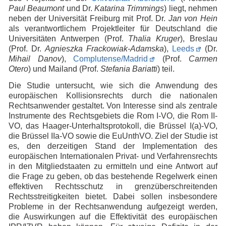
Paul
Beaumont
und Dr.
Katarina Trimmings
) liegt, nehmen
neben der Universität Freiburg mit Prof. Dr.
Jan von Hein
als verantwortlichem Projektleiter für Deutschland die
Universitäten Antwerpen (Prof.
Thalia Kruger
), Breslau
(Prof. Dr.
Agnieszka Frackowiak-Adamska
),
Leeds
(Dr.
Mihail Danov
),
Complutense/Madrid
(Prof.
Carmen
Otero
) und Mailand (Prof.
Stefania Bariatti
) teil.
Die Studie untersucht, wie sich die Anwendung des
europäischen Kollisionsrechts durch die nationalen
Rechtsanwender gestaltet. Von Interesse sind als zentrale
Instrumente des Rechtsgebiets die Rom I-VO, die Rom II-
VO, das Haager-Unterhaltsprotokoll, die Brüssel I(a)-VO,
die Brüssel IIa-VO sowie die EuUnthVO. Ziel der Studie ist
es, den derzeitigen Stand der Implementation des
europäischen Internationalen Privat- und Verfahrensrechts
in den Mitgliedstaaten zu ermitteln und eine Antwort auf
die Frage zu geben, ob das bestehende Regelwerk einen
effektiven Rechtsschutz in grenzüberschreitenden
Rechtsstreitigkeiten bietet. Dabei sollen insbesondere
Probleme in der Rechtsanwendung aufgezeigt werden,
die Auswirkungen auf die Effektivität des europäischen