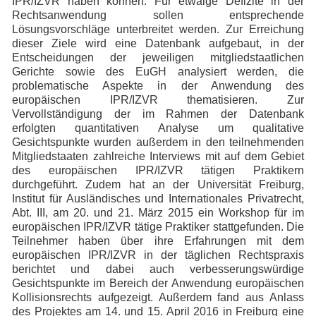
IPR/IZVR haben können. Für etwaige Defizite in der
Rechtsanwendung sollen entsprechende
Lösungsvorschläge unterbreitet werden. Zur Erreichung
dieser Ziele wird eine Datenbank aufgebaut, in der
Entscheidungen der jeweiligen mitgliedstaatlichen
Gerichte sowie des EuGH analysiert werden, die
problematische Aspekte in der Anwendung des
europäischen IPR/IZVR thematisieren. Zur
Vervollständigung der im Rahmen der Datenbank
erfolgten quantitativen Analyse um qualitative
Gesichtspunkte wurden außerdem in den teilnehmenden
Mitgliedstaaten zahlreiche Interviews mit auf dem Gebiet
des europäischen IPR/IZVR tätigen Praktikern
durchgeführt. Zudem hat an der Universität Freiburg,
Institut für Ausländisches und Internationales Privatrecht,
Abt. III, am 20. und 21. März 2015 ein Workshop für im
europäischen IPR/IZVR tätige Praktiker stattgefunden. Die
Teilnehmer haben über ihre Erfahrungen mit dem
europäischen IPR/IZVR in der täglichen Rechtspraxis
berichtet und dabei auch verbesserungswürdige
Gesichtspunkte im Bereich der Anwendung europäischen
Kollisionsrechts aufgezeigt.
Außerdem fand aus Anlass
des Projektes am
14. und 15. April 2016 in Freiburg eine