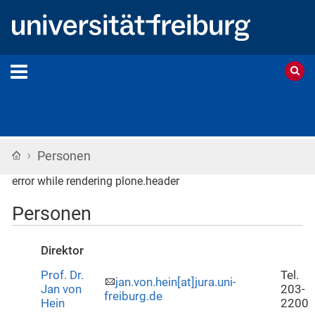
›
Startseite
Personen
error while rendering plone.header
Personen
Direktor
Prof. Dr.
Tel.
jan.von.hein[at]jura.uni-
Jan von
203-
freiburg.de
Hein
2200