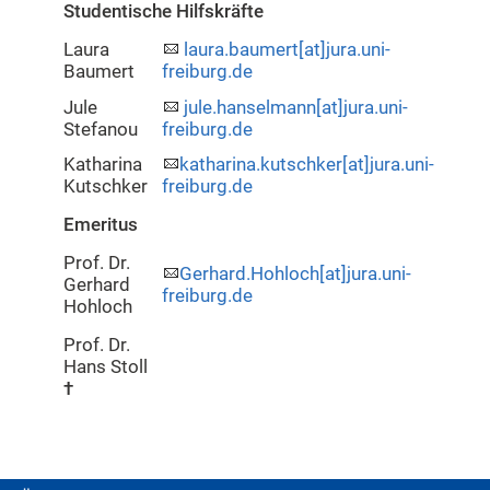
Studentische Hilfskräfte
Laura
laura.baumert[at]jura.uni-
Baumert
freiburg.de
Jule
jule.hanselmann[at]jura.uni-
Stefanou
freiburg.de
Katharina
katharina.kutschker[at]jura.uni-
Kutschker
freiburg.de
Emeritus
Prof. Dr.
Gerhard.Hohloch[at]jura.uni-
Gerhard
freiburg.de
Hohloch
Prof. Dr.
Hans Stoll
†