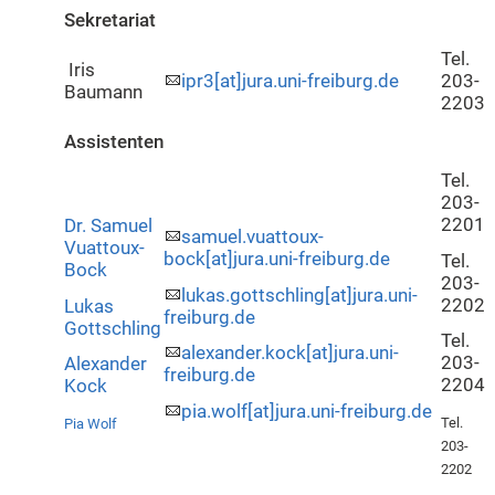
Sekretariat
Tel.
Iris
ipr3[at]jura.uni-freiburg.de
203-
Baumann
2203
Assistenten
Tel.
203-
2201
Dr. Samuel
samuel.vuattoux-
Vuattoux-
bock[at]jura.uni-freiburg.de
Tel.
Bock
203-
lukas.gottschling[at]jura.uni-
2202
Lukas
freiburg.de
Gottschling
Tel.
alexander.kock[at]jura.uni-
203-
Alexander
freiburg.de
2204
Kock
pia.wolf[at]jura.uni-freiburg.de
Tel.
Pia Wolf
203-
2202