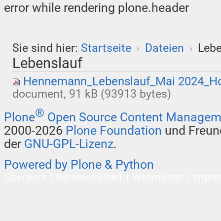
error while rendering plone.header
Sie sind hier:
Startseite
Dateien
Lebe
›
›
Lebenslauf
Hennemann_Lebenslauf_Mai 2024_H
document, 91 kB (93913 bytes)
®
Plone
Open Source Content Managem
2000-2026
Plone Foundation
und Freund
der
GNU-GPL-Lizenz
.
Powered by Plone & Python
Übersicht
Barrierefreiheit
Webmaster
Impre