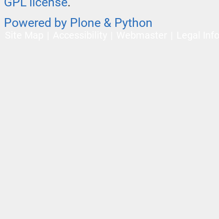
GPL license
.
Powered by Plone & Python
Site Map
Accessibility
Webmaster
Legal Inf