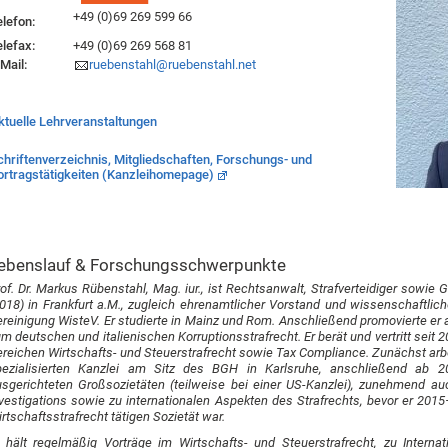
+49 (0)69 269 599 66
elefon:
elefax:
+49 (0)69 269 568 81
Mail:
ruebenstahl@ruebenstahl.net
ktuelle Lehrveranstaltungen
chriftenverzeichnis, Mitgliedschaften, Forschungs- und
ortragstätigkeiten (Kanzleihomepage)
ebenslauf & Forschungsschwerpunkte
of. Dr. Markus Rübenstahl, Mag. iur., ist Rechtsanwalt, Strafverteidiger sowi
018) in Frankfurt a.M., zugleich ehrenamtlicher Vorstand und wissenschaftlich
reinigung WisteV. Er studierte in Mainz und Rom. Anschließend promovierte er an
m deutschen und italienischen Korruptionsstrafrecht. Er berät und vertritt sei
reichen Wirtschafts- und Steuerstrafrecht sowie Tax Compliance. Zunächst arbei
pezialisierten Kanzlei am Sitz des BGH in Karlsruhe, anschließend ab 20
usgerichteten Großsozietäten (teilweise bei einer US-Kanzlei), zunehmend au
vestigations sowie zu internationalen Aspekten des Strafrechts, bevor er 20
rtschaftsstrafrecht tätigen Sozietät war.
r hält regelmäßig Vorträge im Wirtschafts- und Steuerstrafrecht, zu Inter