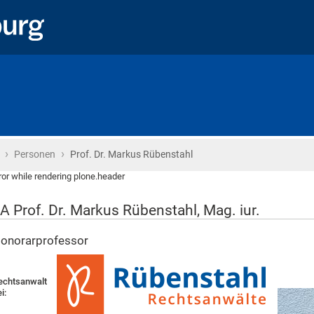
›
›
Startseite
Personen
Prof. Dr. Markus Rübenstahl
ror while rendering plone.header
A Prof. Dr. Markus Rübenstahl, Mag. iur.
onorarprofessor
echtsanwalt
i: