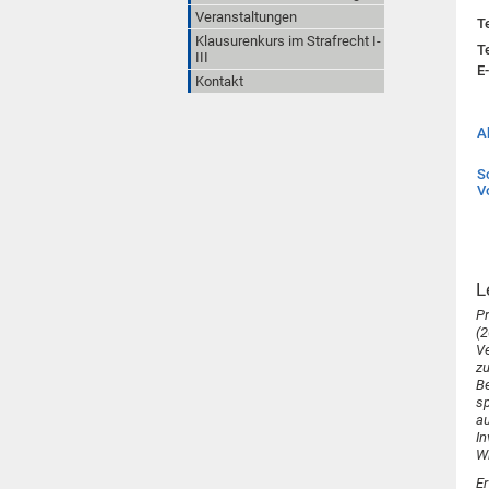
Veranstaltungen
T
Klausurenkurs im Strafrecht I-
T
III
E-
Kontakt
A
S
V
L
Pr
(2
Ve
zu
Be
s
a
In
Wi
E