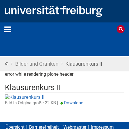
›
›
Startseite
Bilder und Grafiken
Klausurenkurs II
error while rendering plone.header
Klausurenkurs II
Bild in Originalgröße
32 KB
|
Download
Übersicht
Barrierefreiheit
Webmaster
Impressum