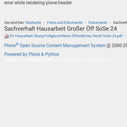
error while rendering plone.header
›
›
›
Sie sind hier:
Startseite
Fotos und Dokumente
Dokumente
Sachverh
Sachverhalt Hausarbeit Großer Öff SoSe 24
SV Hausarbeit Übung Fortgeschrittene Öffentliches Recht SoSe 24.pdf
— 
®
Plone
Open Source Content Management System
©
2000-2
Powered by Plone & Python
Übersicht
Barrierefreiheit
Webmaster
Impressum