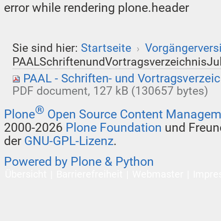
error while rendering plone.header
Sie sind hier:
Startseite
Vorgängervers
›
PAALSchriftenundVortragsverzeichnisJu
PAAL - Schriften- und Vortragsverzeic
PDF document, 127 kB (130657 bytes)
®
Plone
Open Source Content Managem
2000-2026
Plone Foundation
und Freund
der
GNU-GPL-Lizenz
.
Powered by Plone & Python
Übersicht
Barrierefreiheit
Webmaster
Impre