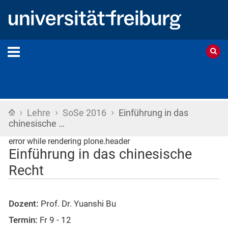
›
›
›
Startseite
Lehre
SoSe 2016
Einführung in das
chinesische …
error while rendering plone.header
Einführung in das chinesische
Recht
Dozent:
Prof. Dr. Yuanshi Bu
Termin:
Fr 9 - 12