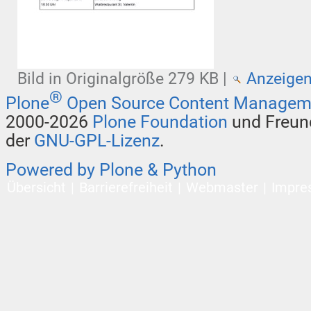
Bild in Originalgröße
279 KB
|
Anzeige
®
Plone
Open Source Content Managem
2000-2026
Plone Foundation
und Freund
der
GNU-GPL-Lizenz
.
Powered by Plone & Python
Übersicht
Barrierefreiheit
Webmaster
Impre