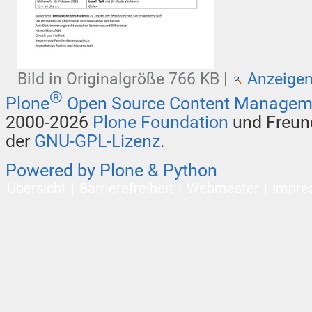
Bild in Originalgröße
766 KB
|
Anzeige
®
Plone
Open Source Content Managem
2000-2026
Plone Foundation
und Freund
der
GNU-GPL-Lizenz
.
Powered by Plone & Python
Übersicht
Barrierefreiheit
Webmaster
Impre