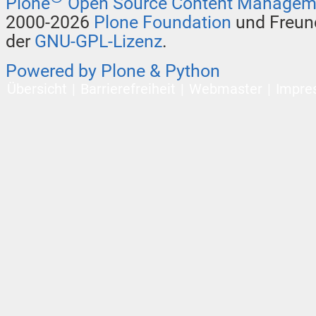
Plone
Open Source Content Managem
2000-2026
Plone Foundation
und Freund
der
GNU-GPL-Lizenz
.
Powered by Plone & Python
Übersicht
Barrierefreiheit
Webmaster
Impre