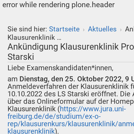
error while rendering plone.header
Sie sind hier:
Startseite
Aktuelles
An
›
›
Klausurenklinik …
Ankündigung Klausurenklinik P
Starski
Liebe Examenskandidaten*innen,
am
Dienstag, den 25. Oktober 2022, 9 Uh
Anmeldeverfahren der Klausurenklinik f
10.10.2022 des LS Starski eröffnet. Die
über das Onlineformular auf der Homep
Klausurenklinik (
https://www.jura.uni-
freiburg.de/de/studium/ex-o-
rep/klausurenkurs/klausurenklinik/anm
klausurenklinik
).