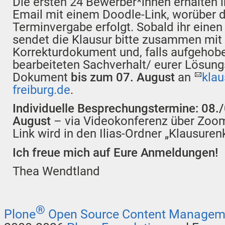
Die ersten 24 Bewerber*innen erhalten 
Email mit einem Doodle-Link, worüber d
Terminvergabe erfolgt. Sobald ihr einen
sendet die Klausur bitte zusammen mi
Korrekturdokument und, falls aufgehob
bearbeiteten Sachverhalt/ eurer Lösung
Dokument
bis zum 07. August
an
klau
freiburg.de
.
Individuelle Besprechungstermine: 08.
August
– via Videokonferenz über Zoom
Link wird in den Ilias-Ordner „Klausurenk
Ich freue mich auf Eure Anmeldungen!
Thea Wendtland
®
Plone
Open Source Content Managem