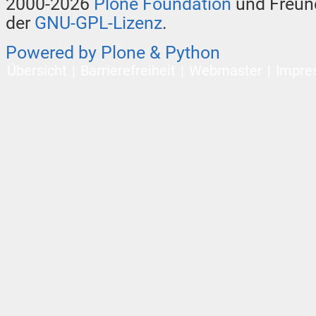
2000-2026
Plone Foundation
und Freund
der
GNU-GPL-Lizenz
.
Powered by Plone & Python
Übersicht
Barrierefreiheit
Webmaster
Impre