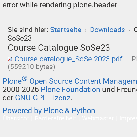
error while rendering plone.header
Sie sind hier:
Startseite
Downloads
›
›
SoSe23
Course Catalogue SoSe23
Course catalogue_SoSe 2023.pdf
— P
(559210 bytes)
®
Plone
Open Source Content Managem
2000-2026
Plone Foundation
und Freund
der
GNU-GPL-Lizenz
.
Powered by Plone & Python
Übersicht
Barrierefreiheit
Webmaster
Impre