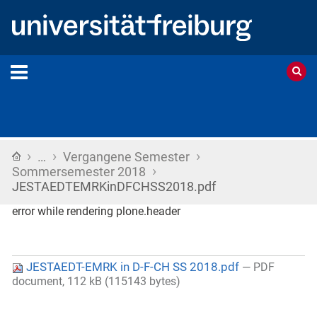
›
›
›
Startseite
…
Vergangene Semester
›
Sommersemester 2018
JESTAEDTEMRKinDFCHSS2018.pdf
error while rendering plone.header
JESTAEDT-EMRK in D-F-CH SS 2018.pdf
— PDF
document, 112 kB (115143 bytes)