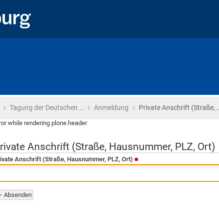
›
›
›
Startseite
Tagung der Deutschen …
Anmeldung
Private Anschrift (Straße, 
ror while rendering plone.header
rivate Anschrift (Straße, Hausnummer, PLZ, Ort)
ivate Anschrift (Straße, Hausnummer, PLZ, Ort)