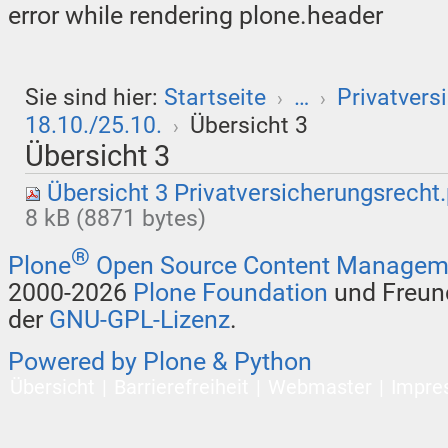
error while rendering plone.header
Sie sind hier:
Startseite
…
Privatvers
›
›
18.10./25.10.
Übersicht 3
›
Übersicht 3
Übersicht 3 Privatversicherungsrecht
8 kB (8871 bytes)
®
Plone
Open Source Content Managem
2000-2026
Plone Foundation
und Freund
der
GNU-GPL-Lizenz
.
Powered by Plone & Python
Übersicht
Barrierefreiheit
Webmaster
Impre