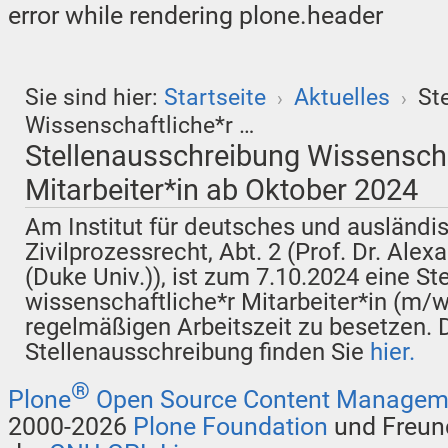
error while rendering plone.header
Sie sind hier:
Startseite
Aktuelles
St
›
›
Wissenschaftliche*r …
Stellenausschreibung Wissenscha
Mitarbeiter*in ab Oktober 2024
Am Institut für deutsches und ausländi
Zivilprozessrecht, Abt. 2 (Prof. Dr. Alex
(Duke Univ.)), ist zum 7.10.2024 eine Ste
wissenschaftliche*r Mitarbeiter*in (m/
regelmäßigen Arbeitszeit zu besetzen. D
Stellenausschreibung finden Sie
hier
.
®
Plone
Open Source Content Managem
2000-2026
Plone Foundation
und Freund