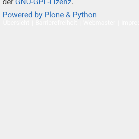
der
GNU-GPL-Lizenz
.
Powered by Plone & Python
Übersicht
Barrierefreiheit
Webmaster
Impre