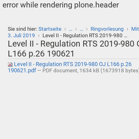
error while rendering plone.header
›
›
›
›
Sie sind hier:
Startseite
…
…
Ringvorlesung
Mit
›
3. Juli 2019
Level II - Regulation RTS 2019-980 …
Level II - Regulation RTS 2019-980
L166 p.26 190621
Level II - Regulation RTS 2019-980 OJ L166 p.26
190621.pdf
— PDF document, 1634 kB (1673918 bytes