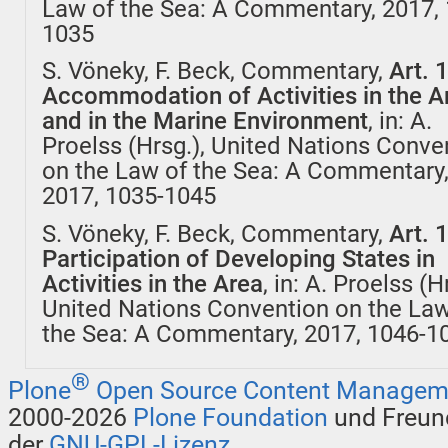
Law of the Sea: A Commentary, 2017, 
1035
S. Vöneky, F. Beck, Commentary,
Art. 
Accommodation of Activities in the A
and in the Marine Environment
, in: A.
Proelss (Hrsg.), United Nations Conve
on the Law of the Sea: A Commentary
2017, 1035-1045
S. Vöneky, F. Beck, Commentary,
Art. 
Participation of Developing States in
Activities in the Area
, in: A. Proelss (H
United Nations Convention on the Law
the Sea: A Commentary, 2017, 1046-1
®
Plone
Open Source Content Managem
2000-2026
Plone Foundation
und Freund
der
GNU-GPL-Lizenz
.