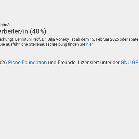
iche/r …
rbeiter/in (40%)
ichung), Lehrstuhl Prof. Dr. Silja Vöneky, ist ab dem 15. Februar 2025 oder späte
 Die ausführliche Stellenausschreibung finden Sie
hier
.
026
Plone Foundation
und Freunde. Lizensiert unter der
GNU-GPL