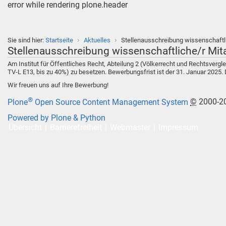
error while rendering plone.header
›
›
Sie sind hier:
Startseite
Aktuelles
Stellenausschreibung wissenschaftl
Stellenausschreibung wissenschaftliche/r Mita
Am Institut für Öffentliches Recht, Abteilung 2 (Völkerrecht und Rechtsvergle
TV-L E13, bis zu 40%) zu besetzen. Bewerbungsfrist ist der 31. Januar 2025.
Wir freuen uns auf Ihre Bewerbung!
®
Plone
Open Source Content Management System
©
2000-2
Powered by Plone & Python
Übersicht
Barrierefreiheit
Webmaster
Impressum