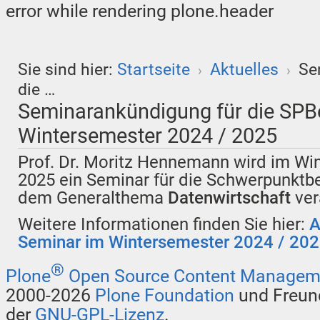
error while rendering plone.header
Sie sind hier:
Startseite
Aktuelles
Se
›
›
die …
Seminarankündigung für die SPBe
Wintersemester 2024 / 2025
Prof. Dr. Moritz Hennemann wird im Wi
2025 ein Seminar für die Schwerpunktbe
dem Generalthema
Datenwirtschaft
ver
Weitere Informationen finden Sie hier:
A
Seminar im Wintersemester 2024 / 20
®
Plone
Open Source Content Managem
2000-2026
Plone Foundation
und Freund
der
GNU-GPL-Lizenz
.