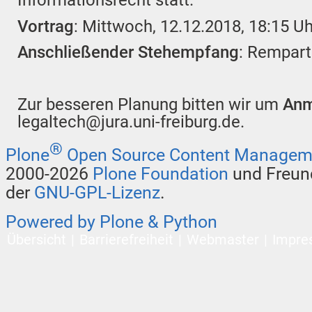
Informationsrecht statt.
Vortrag
: Mittwoch, 12.12.2018, 18:15 Uh
Anschließender Stehempfang
: Rempart
Zur besseren Planung bitten wir um
Anm
legaltech@jura.uni-freiburg.de.
®
Plone
Open Source Content Managem
2000-2026
Plone Foundation
und Freund
der
GNU-GPL-Lizenz
.
Powered by Plone & Python
Übersicht
Barrierefreiheit
Webmaster
Impre