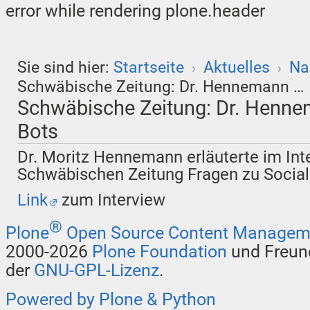
error while rendering plone.header
Sie sind hier:
Startseite
Aktuelles
Na
›
›
Schwäbische Zeitung: Dr. Hennemann …
Schwäbische Zeitung: Dr. Henne
Bots
Dr. Moritz Hennemann erläuterte im Int
Schwäbischen Zeitung Fragen zu Social
Link
zum Interview
®
Plone
Open Source Content Managem
2000-2026
Plone Foundation
und Freund
der
GNU-GPL-Lizenz
.
Powered by Plone & Python