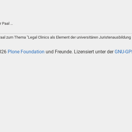
r Paal …
 Paal zum Thema "Legal Clinics als Element der universitären Juristenausbildun
026
Plone Foundation
und Freunde. Lizensiert unter der
GNU-GPL