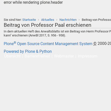
error while rendering plone.header
›
›
›
Sie sind hier:
Startseite
Aktuelles
Nachrichten
Beitrag von Professo
Beitrag von Professor Paal erschienen
In dem aktuellen Heft des Anwaltsblatts ist ein Beitrag von Herrn Professor
kann" erschienen (AnwBl 2017, S. 956 - 958).
®
Plone
Open Source Content Management System
©
2000-2
Powered by Plone & Python
Übersicht
Barrierefreiheit
Webmaster
Impressum