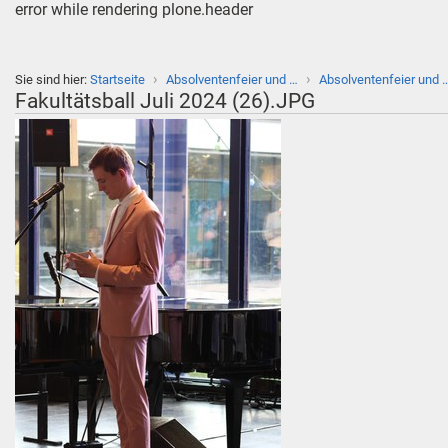
error while rendering plone.header
›
›
Sie sind hier:
Startseite
Absolventenfeier und …
Absolventenfeier und 
Fakultätsball Juli 2024 (26).JPG