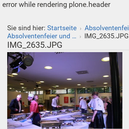
error while rendering plone.header
Sie sind hier:
Startseite
Absolventenfei
›
Absolventenfeier und …
IMG_2635.JPG
›
IMG_2635.JPG