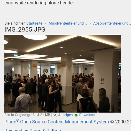
error while rendering plone.header
›
›
Sie sind hier:
Startseite
Absolventenfeier und …
Absolventenfeier und 
IMG_2955.JPG
Bild in Originalgröße
4.21 MB
|
Anzeigen
Download
®
Plone
Open Source Content Management System
©
2000-2
Powered by Plone & Python