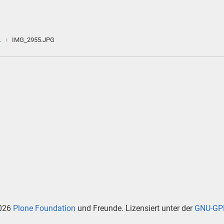
›
…
IMG_2955.JPG
026
Plone Foundation
und Freunde. Lizensiert unter der
GNU-GPL