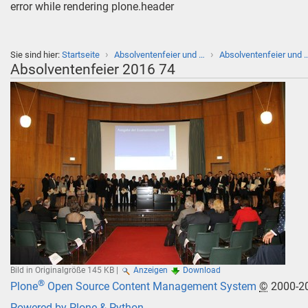
error while rendering plone.header
›
›
Sie sind hier:
Startseite
Absolventenfeier und …
Absolventenfeier und 
Absolventenfeier 2016 74
Bild in Originalgröße
145 KB
|
Anzeigen
Download
®
Plone
Open Source Content Management System
©
2000-2
Powered by Plone & Python