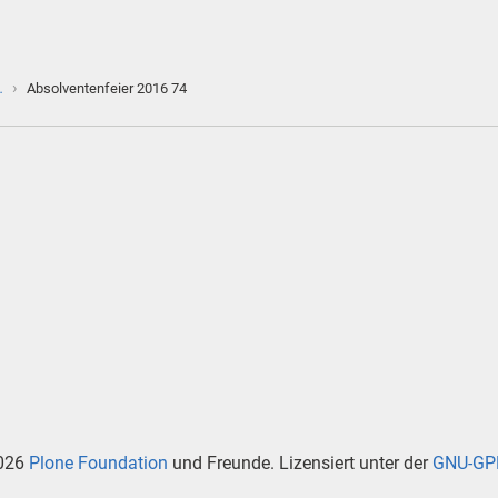
›
…
Absolventenfeier 2016 74
026
Plone Foundation
und Freunde. Lizensiert unter der
GNU-GPL