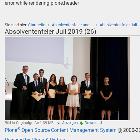
error while rendering plone.header
›
›
Sie sind hier:
Startseite
Absolventenfeier und …
Absolventenfeier Juli 
Absolventenfeier Juli 2019 (26)
Bild in Originalgröße
1.39 MB
|
Anzeigen
Download
®
Plone
Open Source Content Management System
©
2000-2
Powered by Plone & Python