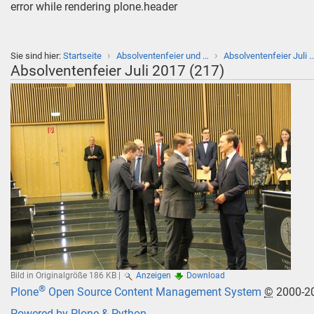
error while rendering plone.header
›
›
Sie sind hier:
Startseite
Absolventenfeier und …
Absolventenfeier Juli 
Absolventenfeier Juli 2017 (217)
Bild in Originalgröße
186 KB
|
Anzeigen
Download
®
Plone
Open Source Content Management System
©
2000-2
Powered by Plone & Python