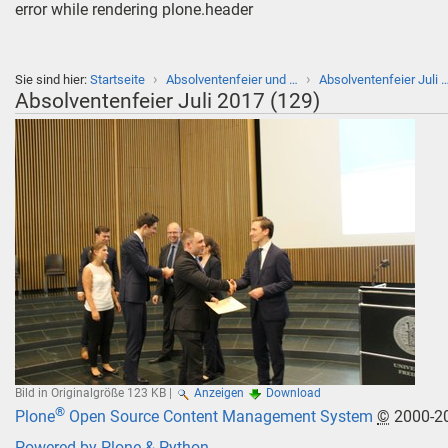
error while rendering plone.header
›
›
Sie sind hier:
Startseite
Absolventenfeier und …
Absolventenfeier Juli 
Absolventenfeier Juli 2017 (129)
Bild in Originalgröße
123 KB
|
Anzeigen
Download
®
Plone
Open Source Content Management System
©
2000-2
Powered by Plone & Python