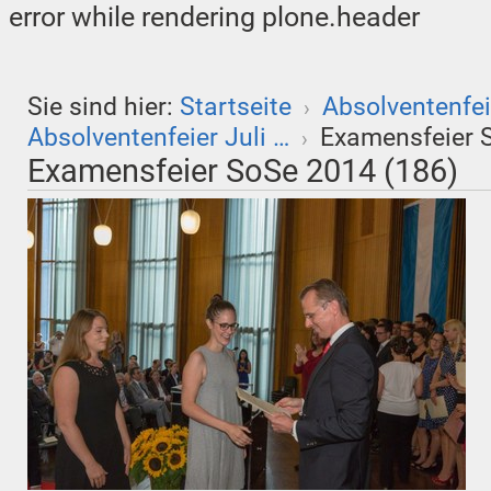
error while rendering plone.header
Sie sind hier:
Startseite
Absolventenfei
›
Absolventenfeier Juli …
Examensfeier 
›
Examensfeier SoSe 2014 (186)