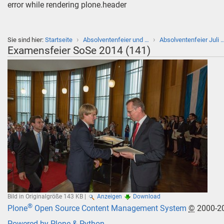
error while rendering plone.header
›
›
Sie sind hier:
Startseite
Absolventenfeier und …
Absolventenfeier Juli 
Examensfeier SoSe 2014 (141)
Bild in Originalgröße
143 KB
|
Anzeigen
Download
®
Plone
Open Source Content Management System
©
2000-2
Powered by Plone & Python