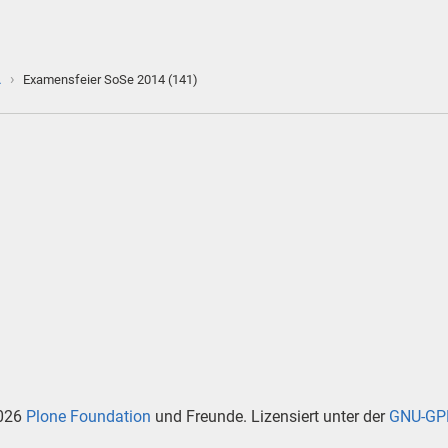
›
…
Examensfeier SoSe 2014 (141)
026
Plone Foundation
und Freunde. Lizensiert unter der
GNU-GPL