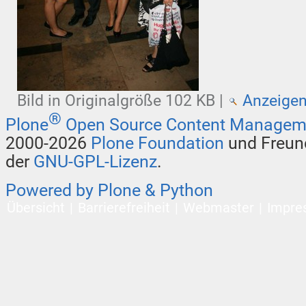
Bild in Originalgröße
102 KB
|
Anzeige
®
Plone
Open Source Content Managem
2000-2026
Plone Foundation
und Freund
der
GNU-GPL-Lizenz
.
Powered by Plone & Python
Übersicht
Barrierefreiheit
Webmaster
Impre