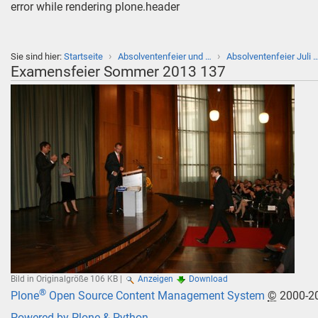
error while rendering plone.header
›
›
Sie sind hier:
Startseite
Absolventenfeier und …
Absolventenfeier Juli 
Examensfeier Sommer 2013 137
Bild in Originalgröße
106 KB
|
Anzeigen
Download
®
Plone
Open Source Content Management System
©
2000-2
Powered by Plone & Python