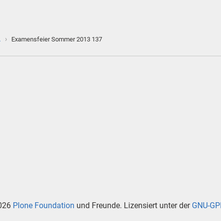
›
…
Examensfeier Sommer 2013 137
026
Plone Foundation
und Freunde. Lizensiert unter der
GNU-GPL