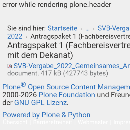
error while rendering plone.header
Sie sind hier:
Startseite
…
SVB-Verga
›
›
2022
Antragspaket 1 (Fachbereisvertr
›
Antragspaket 1 (Fachbereisvert
mit dem Dekanat)
SVB-Vergabe_2022_Gemeinsames_Ant
document, 417 kB (427743 bytes)
®
Plone
Open Source Content Managem
2000-2026
Plone Foundation
und Freund
der
GNU-GPL-Lizenz
.
Powered by Plone & Python
Übersicht
Barrierefreiheit
Webmaster
Impre