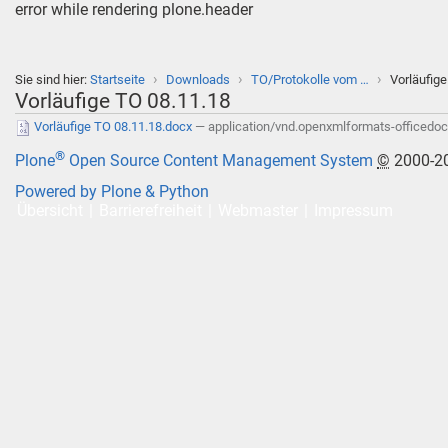
error while rendering plone.header
›
›
›
Sie sind hier:
Startseite
Downloads
TO/Protokolle vom …
Vorläufig
Vorläufige TO 08.11.18
Vorläufige TO 08.11.18.docx
— application/vnd.openxmlformats-officedo
®
Plone
Open Source Content Management System
©
2000-2
Powered by Plone & Python
Übersicht
Barrierefreiheit
Webmaster
Impressum