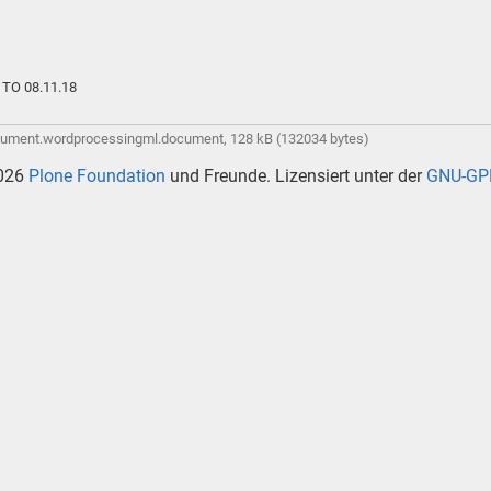
e TO 08.11.18
cument.wordprocessingml.document, 128 kB (132034 bytes)
026
Plone Foundation
und Freunde. Lizensiert unter der
GNU-GPL