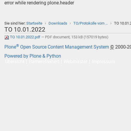
error while rendering plone.header
›
›
›
Sie sind hier:
Startseite
Downloads
TO/Protokolle vom …
TO 10.01.
TO 10.01.2022
TO 10.01.2022.pdf
— PDF document, 153 kB (157019 bytes)
®
Plone
Open Source Content Management System
©
2000-2
Powered by Plone & Python
Übersicht
Barrierefreiheit
Webmaster
Impressum