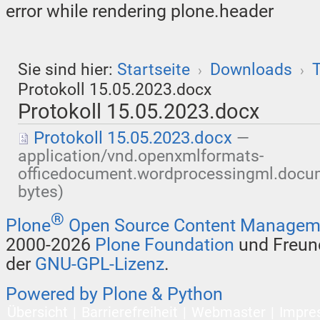
error while rendering plone.header
Sie sind hier:
Startseite
Downloads
T
›
›
Protokoll 15.05.2023.docx
Protokoll 15.05.2023.docx
Protokoll 15.05.2023.docx
—
application/vnd.openxmlformats-
officedocument.wordprocessingml.docu
bytes)
®
Plone
Open Source Content Managem
2000-2026
Plone Foundation
und Freund
der
GNU-GPL-Lizenz
.
Powered by Plone & Python
Übersicht
Barrierefreiheit
Webmaster
Impre