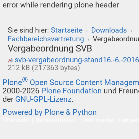
error while rendering plone.header
Sie sind hier:
Startseite
Downloads
›
›
Fachbereichsvertretung
Vergabeordnu
›
Vergabeordnung SVB
svb-vergabeordnung-stand16.-6.-2016
212 kB (217363 bytes)
®
Plone
Open Source Content Managem
2000-2026
Plone Foundation
und Freund
der
GNU-GPL-Lizenz
.
Powered by Plone & Python
Übersicht
Barrierefreiheit
Webmaster
Impre